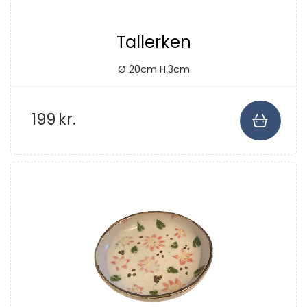
Tallerken
Ø 20cm H.3cm
199
kr.