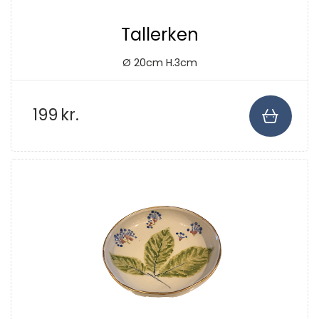
Tallerken
Ø 20cm H.3cm
199
kr.