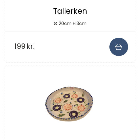
Tallerken
Ø 20cm H.3cm
199
kr.