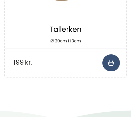
Tallerken
Ø 20cm H.3cm
199
kr.