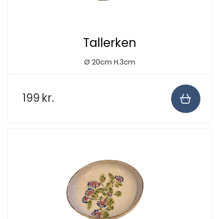
Tallerken
Ø 20cm H.3cm
199
kr.