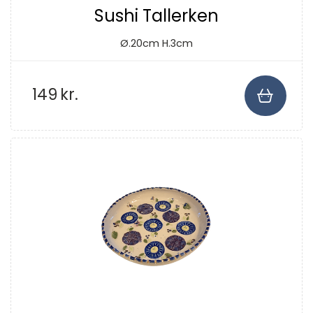
Sushi Tallerken
Ø.20cm H.3cm
149
kr.