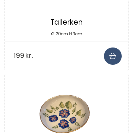
Tallerken
Ø 20cm H.3cm
199
kr.