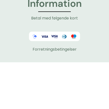
Information
Betal med følgende kort
Forretningsbetingelser
Du finder os her
Tlf: 48300927 - tryk 5
Mail: Lotte@adamsens-fisk.dk
Stærmosen 11