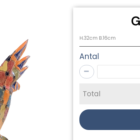
G
H.32cm B.16cm
Antal
Total