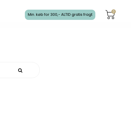
0
Min. køb for 300,- ALTID gratis fragt