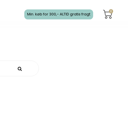
0
Min. køb for 300,- ALTID gratis fragt