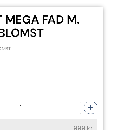
 MEGA FAD M.
BLOMST
OMST
1.999
kr.