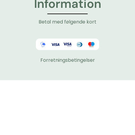
Information
Betal med følgende kort
Forretningsbetingelser
Du finder os her
Tlf: 48300927 - tryk 5
Mail: Lotte@adamsens-fisk.dk
Stærmosen 11