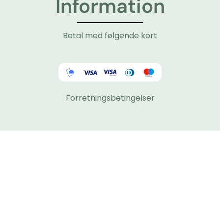
Information
Betal med følgende kort
Forretningsbetingelser
Du finder os her
Tlf: 48300927 - tryk 5
Mail: Lotte@adamsens-fisk.dk
Stærmosen 11